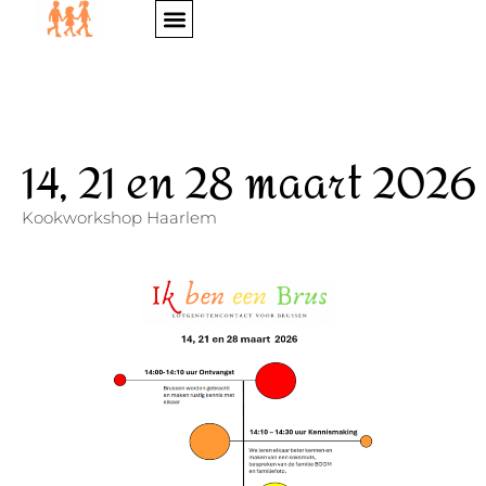
WIE ZIJN WIJ?
14, 21 en 28 maart 2026
Kookworkshop Haarlem